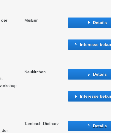
 der
Meißen
Details
Interesse bekunden
Neukirchen
Details
t-
vworkshop
Interesse bekunden
Tambach-Dietharz
Details
n der