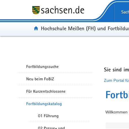
Portalübergreifende Navigation
Sac
Portal:
Hochschule Meißen (FH) und Fortbild
Fortbildungssuche
Sie sind i
Neu beim FoBiZ
Zum Portal fü
Für Kurzentschlossene
Fortb
Fortbildungskatalog
Willkommen i
01 Führung
02 Presse- und