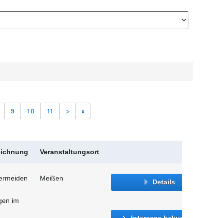
9
10
11
>
»
eichnung
Veranstaltungsort
vermeiden
Meißen
Details
gen im
Interesse bekunden