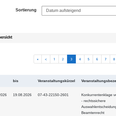
Sortierung
ersicht
«
<
1
2
3
4
5
6
7
8
bis
Veranstaltungskürzel
Veranstaltungsbez
2026
19.08.2026
07-43-22150-2601
Konkurrentenklage 
- rechtssichere
Auswahlentscheidun
Beamtenrecht