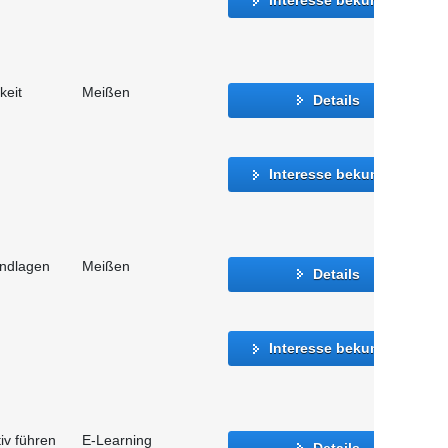
keit
Meißen
Details
Interesse bekunden
undlagen
Meißen
Details
Interesse bekunden
iv führen
E-Learning
Details