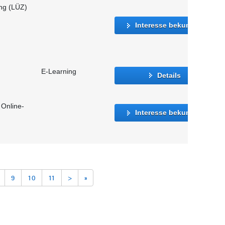
ung (LÜZ)
Interesse bekunden
E-Learning
Details
 Online-
Interesse bekunden
9
10
11
>
»