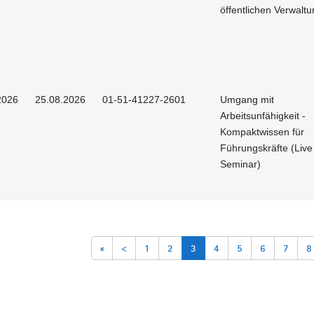
öffentlichen Verwalt
2026
25.08.2026
01-51-41227-2601
Umgang mit
Arbeitsunfähigkeit -
Kompaktwissen für
Führungskräfte (Live
Seminar)
«
<
1
2
3
4
5
6
7
8