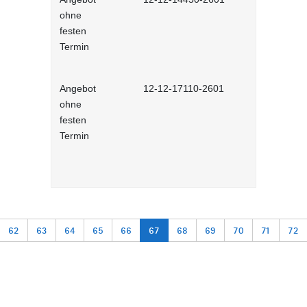
ohne
führen ohn
festen
Vorgesetzte
Termin
interaktiv
Angebot
12-12-17110-2601
Mitarbeiter
ohne
- interakt
festen
Termin
62
63
64
65
66
67
68
69
70
71
72