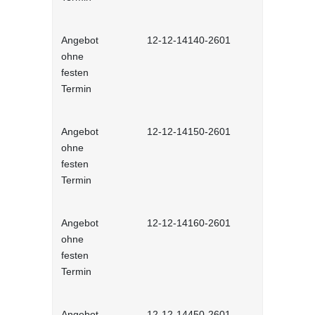
Angebot
12-12-14140-2601
Mitarbeiter
ohne
Selbstlernh
festen
Termin
Angebot
12-12-14150-2601
Teamrollen
ohne
produktiv 
festen
interaktiv
Termin
Angebot
12-12-14160-2601
Hybride Te
ohne
führen - in
festen
Lernprog
Termin
Angebot
12-12-14450-2601
Laterale F