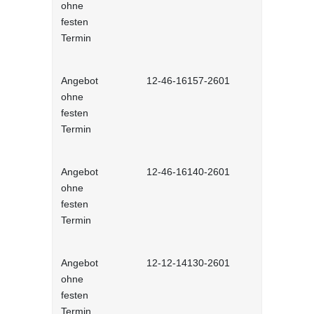
ohne
Selbstlernh
festen
Termin
Angebot
12-46-16157-2601
Richtig pla
ohne
festen
Termin
Angebot
12-46-16140-2601
Zeitmanag
ohne
interaktiv
festen
Termin
Angebot
12-12-14130-2601
Neu in der 
ohne
interaktiv
festen
Termin