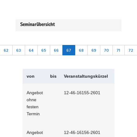
Seminarübersicht
62
63
64
65
66
67
68
69
70
71
72
von
bis
Veranstaltungskürzel
Veranstal
Angebot
12-46-16155-2601
Prioritäten
ohne
Selbstlernh
festen
Termin
Angebot
12-46-16156-2601
Arbeitsanfa