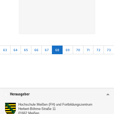
63
64
65
66
67
68
69
70
71
72
73
Service
Herausgeber
Hochschule Meißen (FH) und Fortbildungszentrum
Herbert-Böhme-Straße 11
01662
Meißen