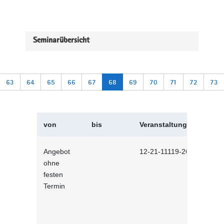
Seminarübersicht
63
64
65
66
67
68
69
70
71
72
73
von
bis
Veranstaltungskürzel
Angebot
12-21-11119-2601
ohne
festen
Termin