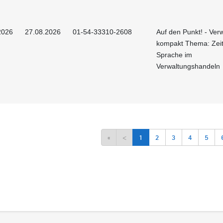
2026
27.08.2026
01-54-33310-2608
Auf den Punkt! - Ver
kompakt Thema: Ze
Sprache im
Verwaltungshandeln
«
<
1
2
3
4
5