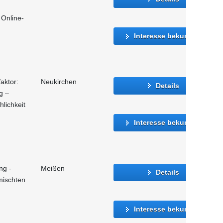
 Online-
Interesse bekunden
aktor:
Neukirchen
Details
g –
lichkeit
Interesse bekunden
ng -
Meißen
Details
mischten
Interesse bekunden