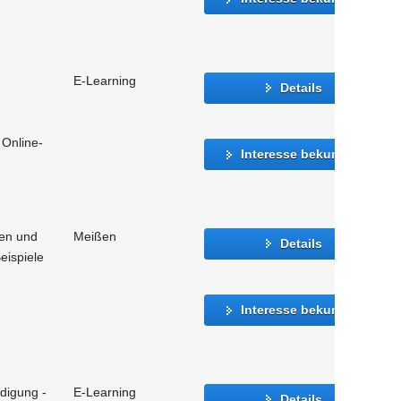
E-Learning
Details
 Online-
Interesse bekunden
en und
Meißen
Details
Beispiele
Interesse bekunden
igung -
E-Learning
Details