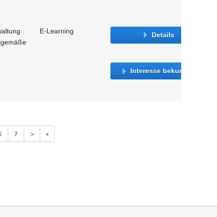
waltung
E-Learning
Details
itgemäße
Interesse bekunden
6
7
>
»