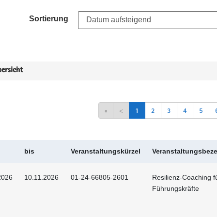
Sortierung
ersicht
«
<
1
2
3
4
5
bis
Veranstaltungskürzel
Veranstaltungsbez
2026
10.11.2026
01-24-66805-2601
Resilienz-Coaching f
Führungskräfte