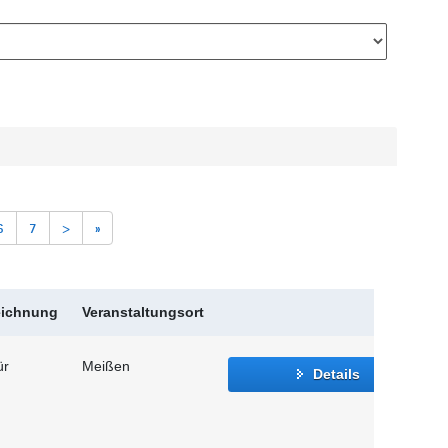
6
7
>
»
eichnung
Veranstaltungsort
ür
Meißen
Details