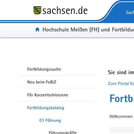
Portalübergreifende Navigation
Sac
Portal:
Hochschule Meißen (FH) und Fortbild
Fortbildungssuche
Sie sind i
Neu beim FoBiZ
Zum Portal fü
Für Kurzentschlossene
Fortb
Fortbildungskatalog
Willkommen i
01 Führung
Führungskräfte