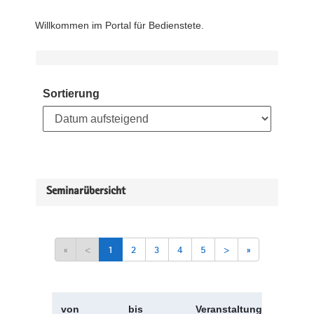
Willkommen im Portal für Bedienstete.
Sortierung
Seminarübersicht
«
<
1
2
3
4
5
>
»
von
bis
Veranstaltungskürzel