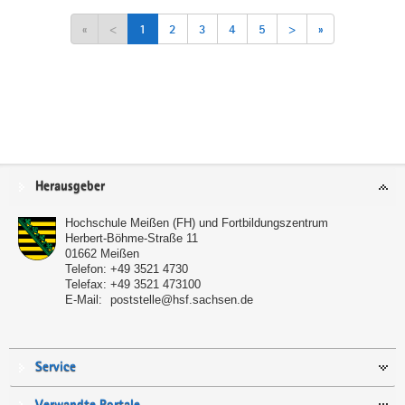
«
<
1
2
3
4
5
>
»
Service
Herausgeber
Hochschule Meißen (FH) und Fortbildungszentrum
Herbert-Böhme-Straße 11
01662
Meißen
Telefon:
+49 3521 4730
Telefax:
+49 3521 473100
E-Mail:
poststelle@hsf.sachsen.de
Service