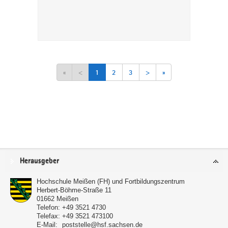
«
<
1
2
3
>
»
Service
Herausgeber
Hochschule Meißen (FH) und Fortbildungszentrum
Herbert-Böhme-Straße 11
01662
Meißen
Telefon:
+49 3521 4730
Telefax:
+49 3521 473100
E-Mail:
poststelle@hsf.sachsen.de