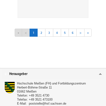
«
<
1
2
3
4
5
6
>
»
Service
Herausgeber
Hochschule Meißen (FH) und Fortbildungszentrum
Herbert-Böhme-Straße 11
01662
Meißen
Telefon:
+49 3521 4730
Telefax:
+49 3521 473100
E-Mail:
poststelle@hsf.sachsen.de