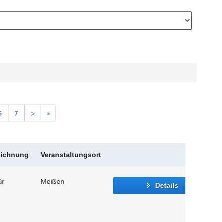
6
7
>
»
eichnung
Veranstaltungsort
ür
Meißen
Details