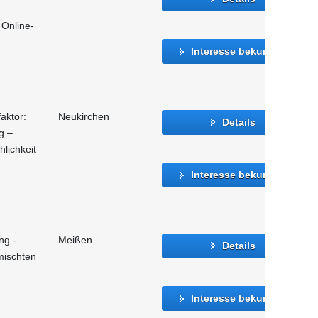
 Online-
Interesse bekunden
aktor:
Neukirchen
Details
g –
lichkeit
Interesse bekunden
ng -
Meißen
Details
mischten
Interesse bekunden