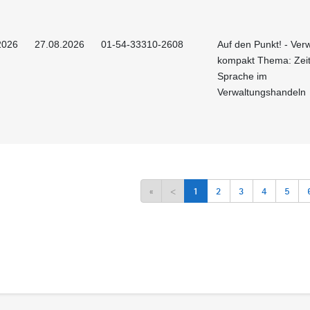
2026
27.08.2026
01-54-33310-2608
Auf den Punkt! - Ver
kompakt Thema: Ze
Sprache im
Verwaltungshandeln
«
<
1
2
3
4
5