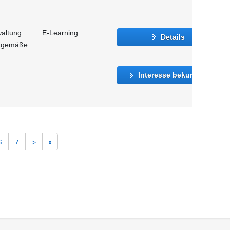
waltung
E-Learning
Details
itgemäße
Interesse bekunden
6
7
>
»