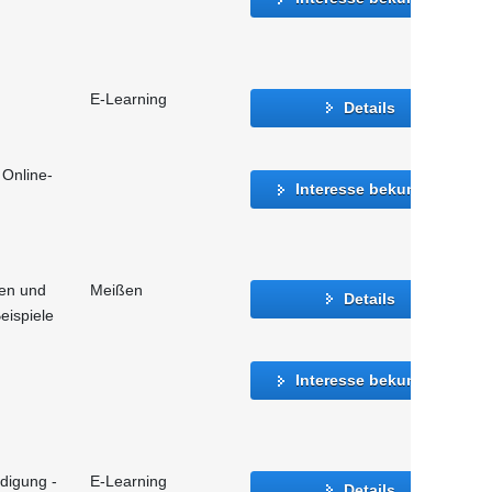
E-Learning
Details
 Online-
Interesse bekunden
en und
Meißen
Details
Beispiele
Interesse bekunden
igung -
E-Learning
Details