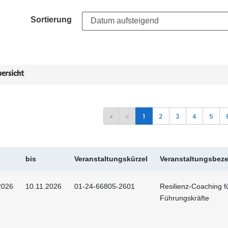
Sortierung
ersicht
«
<
1
2
3
4
5
bis
Veranstaltungskürzel
Veranstaltungsbez
2026
10.11.2026
01-24-66805-2601
Resilienz-Coaching f
Führungskräfte