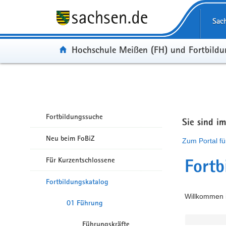
Portalübergreifende Navigation
Sac
Portal:
Hochschule Meißen (FH) und Fortbild
Fortbildungssuche
Sie sind i
Neu beim FoBiZ
Zum Portal fü
Für Kurzentschlossene
Fortb
Fortbildungskatalog
Willkommen i
01 Führung
Führungskräfte