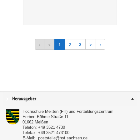
«
<
1
2
3
>
»
Service
Herausgeber
Hochschule Meißen (FH) und Fortbildungszentrum
Herbert-Böhme-Straße 11
01662
Meißen
Telefon:
+49 3521 4730
Telefax:
+49 3521 473100
E-Mail:
poststelle@hsf.sachsen.de