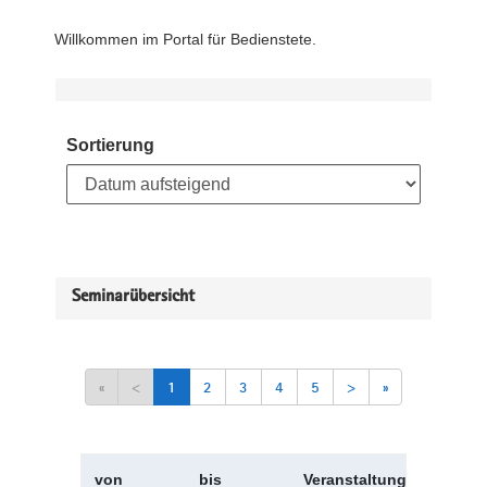
Willkommen im Portal für Bedienstete.
Sortierung
Seminarübersicht
«
<
1
2
3
4
5
>
»
von
bis
Veranstaltungskürzel