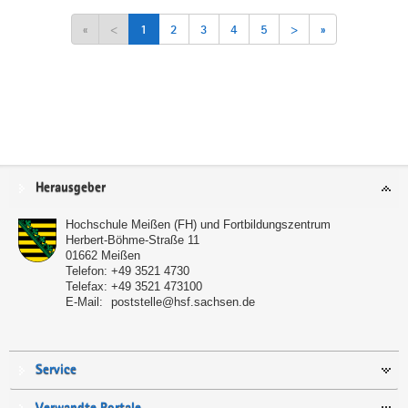
«
<
1
2
3
4
5
>
»
Service
Herausgeber
Hochschule Meißen (FH) und Fortbildungszentrum
Herbert-Böhme-Straße 11
01662
Meißen
Telefon:
+49 3521 4730
Telefax:
+49 3521 473100
E-Mail:
poststelle@hsf.sachsen.de
Service