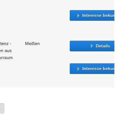
Interesse bekunden
tenz -
Meißen
Details
en aus
urraum
Interesse bekunden
»