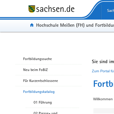
Portalübergreifende Navigation
Sac
Portal:
Hochschule Meißen (FH) und Fortbild
Fortbildungssuche
Sie sind i
Neu beim FoBiZ
Zum Portal fü
Für Kurzentschlossene
Fortb
Fortbildungskatalog
Willkommen i
01 Führung
02 Presse- und