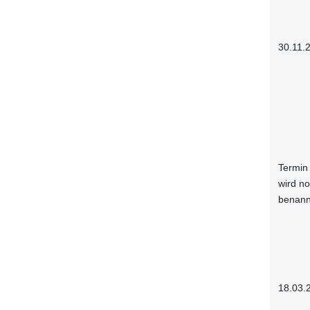
30.11.
Termin
wird n
benann
18.03.