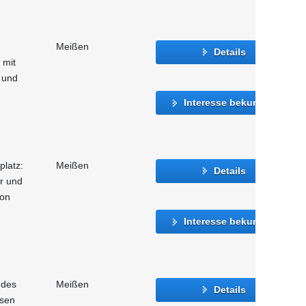
Meißen
Details
 mit
 und
Interesse bekunden
platz:
Meißen
Details
er und
ion
Interesse bekunden
 des
Meißen
Details
hsen