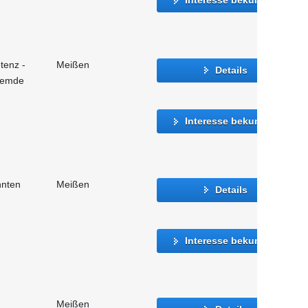
tenz -
Meißen
Details
fremde
Interesse bekunden
nnten
Meißen
Details
Interesse bekunden
Meißen