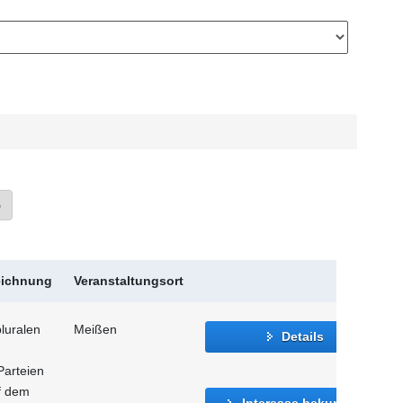
»
eichnung
Veranstaltungsort
luralen
Meißen
Details
Parteien
f dem
Interesse bekunden