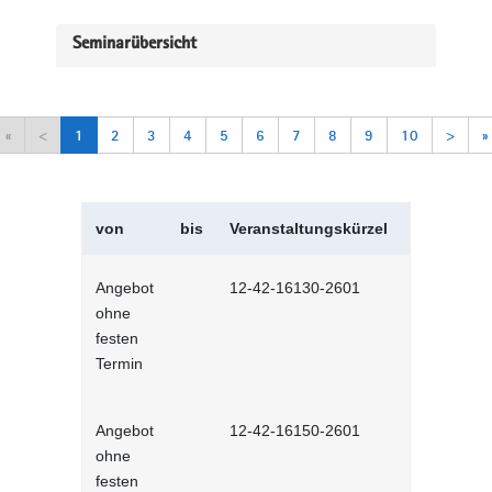
Seminarübersicht
«
<
1
2
3
4
5
6
7
8
9
10
>
»
von
bis
Veranstaltungskürzel
Veranstal
Angebot
12-42-16130-2601
Selbstman
ohne
Selbstlernh
festen
Termin
Angebot
12-42-16150-2601
Sich selbs
ohne
Selbstlernh
festen