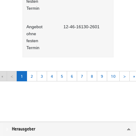
festen
Lernprog
Termin
Angebot
12-46-16130-2601
Arbeitsorga
ohne
Selbstlernh
festen
Termin
«
<
1
2
3
4
5
6
7
8
9
10
>
»
Service
Herausgeber