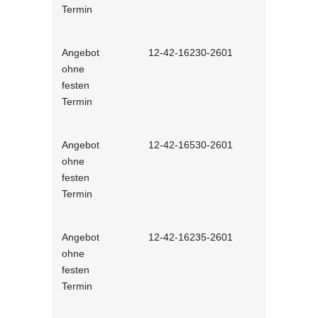
Termin
Angebot
12-42-16230-2601
Stressbewä
ohne
Selbstlernh
festen
Termin
Angebot
12-42-16530-2601
Gesunder Kö
ohne
einfache 
festen
Arbeitsplatz
Termin
Lernprog
Angebot
12-42-16235-2601
Burnout be
ohne
bewältigen 
festen
Lernprog
Termin