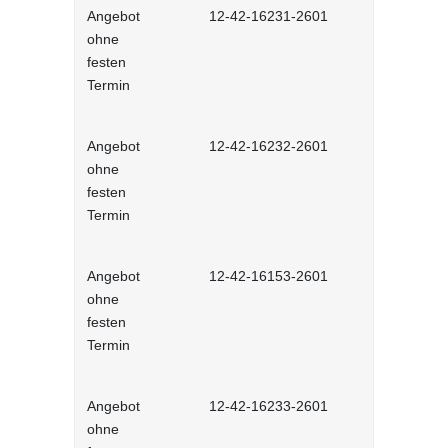
Angebot
12-42-16231-2601
Stressmana
ohne
erfolgreic
festen
meistern - 
Termin
Lernprog
Angebot
12-42-16232-2601
Resilienz -
ohne
Widerstands
festen
interaktiv
Termin
Angebot
12-42-16153-2601
Unconscious
ohne
und Stereot
festen
Lernprog
Termin
Angebot
12-42-16233-2601
Produktive
ohne
im Job - in