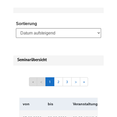
Sortierung
Seminarübersicht
«
<
1
2
3
>
»
von
bis
Veranstaltungskürzel