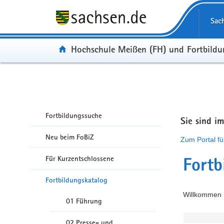
Portalübergreifende Navigation
Sac
Portal:
Hochschule Meißen (FH) und Fortbild
Fortbildungssuche
Sie sind i
Neu beim FoBiZ
Zum Portal fü
Für Kurzentschlossene
Fortb
Fortbildungskatalog
Willkommen i
01 Führung
02 Presse- und