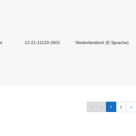
t
12-21-11120-2601
Niederländisch (E-Sprache)
«
<
1
2
>