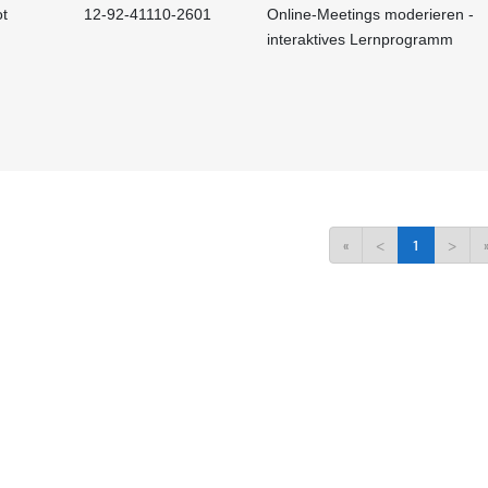
t
12-92-41110-2601
Online-Meetings moderieren -
interaktives Lernprogramm
«
<
1
>