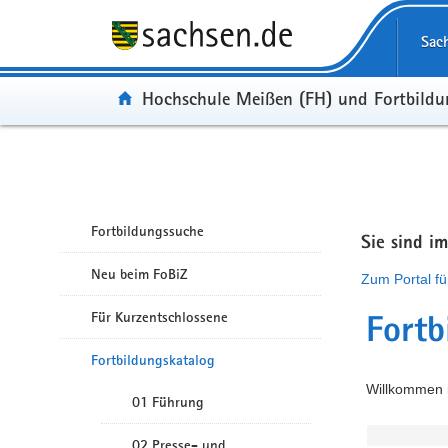
Portalübergreifende Navigation
Sac
Portal:
Hochschule Meißen (FH) und Fortbild
Fortbildungssuche
Sie sind i
Neu beim FoBiZ
Zum Portal fü
Für Kurzentschlossene
Fortb
Fortbildungskatalog
Willkommen i
01 Führung
02 Presse- und