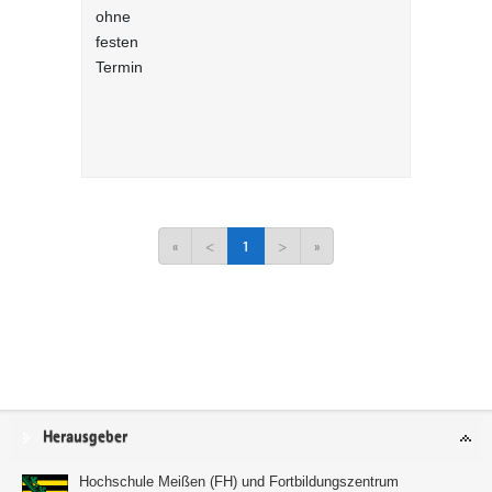
ohne
zur präven
festen
repressive
Termin
Korruption
Verwaltung
Sachsen - i
Lernprog
«
<
1
>
»
Service
Herausgeber
Hochschule Meißen (FH) und Fortbildungszentrum