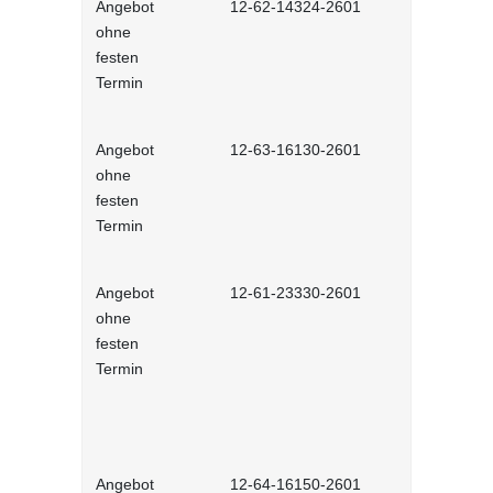
Angebot
12-62-14324-2601
Fit für Gl
ohne
(AGG) - int
festen
Lernprog
Termin
Angebot
12-63-16130-2601
EU-Datens
ohne
Grundvero
festen
interaktiv
Termin
Angebot
12-61-23330-2601
Kabinettsa
ohne
Normsetzun
festen
Sächsische
Termin
- interakt
(NEU)
Angebot
12-64-16150-2601
Anti-Korru