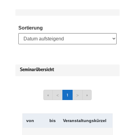
Sortierung
Seminarübersicht
«
<
1
>
»
von
bis
Veranstaltungskürzel
Veranstal